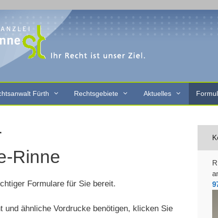
htsanwalt Fürth
Rechtsgebiete
Aktuelles
Formul
r
K
e-Rinne
R
a
htiger Formulare für Sie bereit.
9
 und ähnliche Vordrucke benötigen, klicken Sie