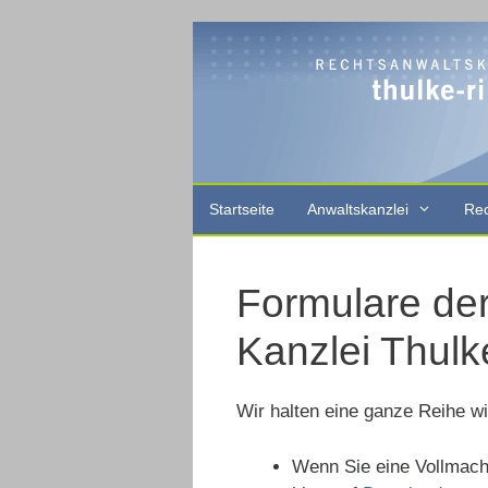
Zum
Inhalt
springen
Startseite
Anwaltskanzlei
Rec
Formulare de
Kanzlei Thulk
Wir halten eine ganze Reihe wic
Wenn Sie eine Vollmacht