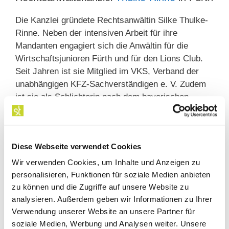
Die Kanzlei gründete Rechtsanwältin Silke Thulke-
Rinne. Neben der intensiven Arbeit für ihre
Mandanten engagiert sich die Anwältin für die
Wirtschaftsjunioren Fürth und für den Lions Club.
Seit Jahren ist sie Mitglied im VKS, Verband der
unabhängigen KFZ-Sachverständigen e. V. Zudem
ist sie als Schlichterin nach dem bayerischen
Schlichtungsgesetz aktiv und doziert bei
verschiedenen Bildungseinrichtungen für sozial-
und arbeitsrechtliche Themen.
Diese Webseite verwendet Cookies
Aktuelle Infos
Wir verwenden Cookies, um Inhalte und Anzeigen zu
personalisieren, Funktionen für soziale Medien anbieten
Als Rechtsanwalt in Fürth ist es uns wichtig, Sie
zu können und die Zugriffe auf unsere Website zu
auch außerhalb rechtlicher Auseinandersetzungen
analysieren. Außerdem geben wir Informationen zu Ihrer
über interessante Rechtsfragen auf dem Laufenden
Verwendung unserer Website an unsere Partner für
zu halten. Schauen Sie doch mal in unsere Rubrik
soziale Medien, Werbung und Analysen weiter. Unsere