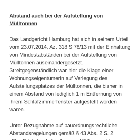
Abstand auch bei der Aufstellung von
Mülltonnen
Das
Landgericht
Hamburg
hat
sich in
seinem
Urteil
vom
23.07
.2014
,
Az. 318
S
78
/
13
mit der
Einhaltung
von
Mindestabständen
bei
der
Aufstellung
von
Mülltonnen
auseinandergesetzt
.
Streitgegenständlich
war
hier
die
Klage
einer
Wohnungseigentümerin
auf
Verlegung
des
Aufstellungsplatzes
der
Mülltonnen
,
die
bisher
in
einem
Abstand
von
lediglich
1 m
Entfernung
von
ihrem
Schlafzimmerfenster
aufgestellt
worden
war
en.
Unter
Bezugnahme
auf
bauordnungsrechtliche
Abstandsregelungen
gemäß
§
43
Abs.
2
S.
2