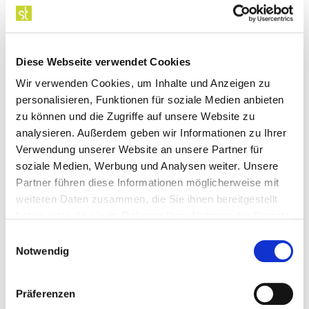
bzw. zu befahren, da allgemein bekannt ist, dass
von nassem Laub eine Gefahrenquelle ausgeht.
Grundsätzlich kann der Haus- und
Diese Webseite verwendet Cookies
Grundstückseigentümer, wenn er das Anwesen
Wir verwenden Cookies, um Inhalte und Anzeigen zu
vermietet hat, das Laubfegen ebenso wie die Räum-
personalisieren, Funktionen für soziale Medien anbieten
und Streupflicht auch auf die Mieter übertragen. Er
zu können und die Zugriffe auf unsere Website zu
behält jedoch weiterhin eine so genannte
analysieren. Außerdem geben wir Informationen zu Ihrer
Überwachungspflicht, muss also regelmäßig
Verwendung unserer Website an unsere Partner für
kontrollieren, ob der Mieter der Verpflichtung auch
soziale Medien, Werbung und Analysen weiter. Unsere
nachkommt.
Partner führen diese Informationen möglicherweise mit
weiteren Daten zusammen, die Sie ihnen bereitgestellt
Sind auch Sie von diesem Thema betroffen oder
haben oder die sie im Rahmen Ihrer Nutzung der Dienste
haben Sie weitere Fragen hierzu? Gerne können
gesammelt haben.
Einwilligungsauswahl
Sie Frau Rechtsanwältin Silke Thulke-Rinne zu dem
Notwendig
Thema telefonisch unter 0911/979 1353 oder per
Mail an
thulke@st-anwalt.de
kontaktieren.
Rechtsanwaltskanzlei Thulke Rinne – Ihr Recht ist
Präferenzen