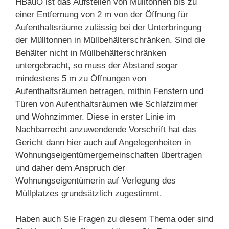
HBauO
ist
das
Aufstellen
von
Mülltonnen
bis
zu
einer
Entfernung
von
2 m
von
der
Öffnung
für
Aufenthaltsräume
zulässig
bei
der
Unterbringung
der
Mülltonnen
in
Müllbehälterschränken
.
Sind
die
Behälter
nicht
in
Müllbehälterschränken
untergebracht
,
so
muss
der
Abstand
sogar
mindestens
5 m
zu
Öffnungen
von
Aufenthaltsräumen
betragen
,
mithin
Fenstern
und
Türen
von
Aufenthaltsräumen wie Schlafzimmer
und Wohnzimmer.
Diese
in
erster
Linie
i
m
Nachbarrecht
anzuwendende
Vorschrift
hat
das
Gericht
dann
hier
auch
auf
Angelegenheiten
in
Wohnungseigentümergemeinschaften
übertragen
und
daher
dem
Anspruch
der
Wohnungseigentümerin
auf
Verlegung
des
Müllplatzes
grundsätzlich
zugestimmt
.
Haben auch
Sie
Fragen
zu
diesem
Thema
oder
sind