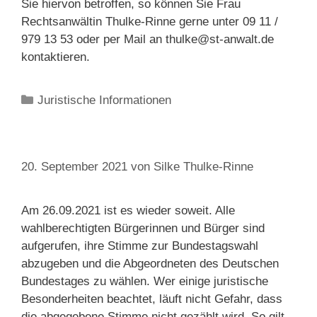
Sie
hiervon
betroffen
,
so
können
Sie
Frau
Rechtsanwältin
Thulke-
Rinne
gerne
unter
09
11
/
979
13 53
oder
per
Mail
an
thulke@st-anwalt.de
kontaktieren
.
Kategorien
Juristische Informationen
20. September 2021
von
Silke Thulke-Rinne
Am 26.09.2021 ist es wieder soweit. Alle
wahlberechtigten Bürgerinnen und Bürger sind
aufgerufen, ihre Stimme zur Bundestagswahl
abzugeben und die Abgeordneten des Deutschen
Bundestages zu wählen. Wer einige juristische
Besonderheiten beachtet, läuft nicht Gefahr, dass
die abgegebene Stimme nicht gezählt wird. So gilt