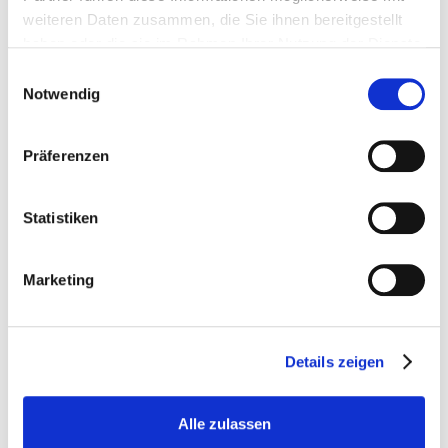
weiteren Daten zusammen, die Sie ihnen bereitgestellt
haben oder die sie im Rahmen Ihrer Nutzung der Dienste
gesammelt haben.
Einwilligungsauswahl
Notwendig
E-Mail
Präferenzen
Telefon / Mobil / Fax
Statistiken
Ihr Anwalt Fürth
Marketing
Mit Bus und Bahn
Ihr Anwalt Dietenhofen
Details zeigen
Trustlocal: Top Score 2025
Alle zulassen