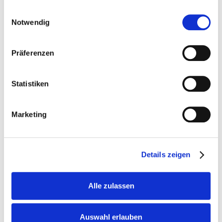
gesammelt haben.
E-Mail
Einwilligungsauswahl
Notwendig
Telefon / Mobil / Fax
Präferenzen
Ihr Anwalt Fürth
Statistiken
Mit Bus und Bahn
Marketing
Ihr Anwalt Dietenhofen
Details zeigen
Trustlocal: Top Score 2025
Alle zulassen
Auswahl erlauben