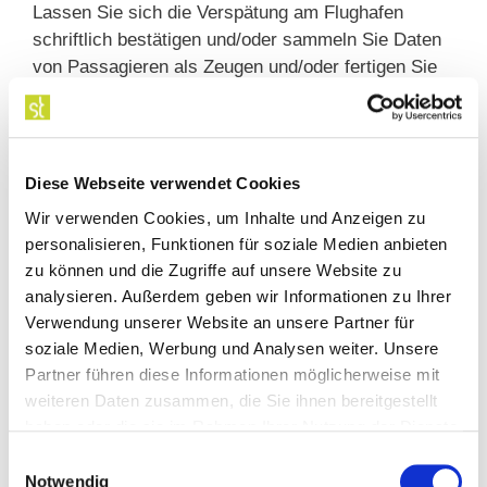
Lassen Sie sich die Verspätung am Flughafen
schriftlich bestätigen und/oder sammeln Sie Daten
von Passagieren als Zeugen und/oder fertigen Sie
Fotos von der Abflugtafel, woraus sich die
Verspätung ergibt. Heben Sie darüber hinaus
unbedingt Ihr Ticket und Ihre Boarding-Karte auf.
Diese Webseite verwendet Cookies
Tipp 5: Ansprüche können
Wir verwenden Cookies, um Inhalte und Anzeigen zu
verjähren
personalisieren, Funktionen für soziale Medien anbieten
zu können und die Zugriffe auf unsere Website zu
Bitte beachten Sie, dass Ihre Ansprüche in drei
analysieren. Außerdem geben wir Informationen zu Ihrer
Jahren zum Jahresende ab der Verspätung
Verwendung unserer Website an unsere Partner für
verjähren. Wurden Sie von der Airline nicht auf ihre
soziale Medien, Werbung und Analysen weiter. Unsere
Rechte zum Schadenersatz hingewiesen, muss die
Partner führen diese Informationen möglicherweise mit
Airline auch die Kosten der anwaltlichen Vertretung
weiteren Daten zusammen, die Sie ihnen bereitgestellt
tragen. Hier haben wir bereits schon
haben oder die sie im Rahmen Ihrer Nutzung der Dienste
Referenzurteile für unseren Mandanten erstritten.
gesammelt haben.
Einwilligungsauswahl
Notwendig